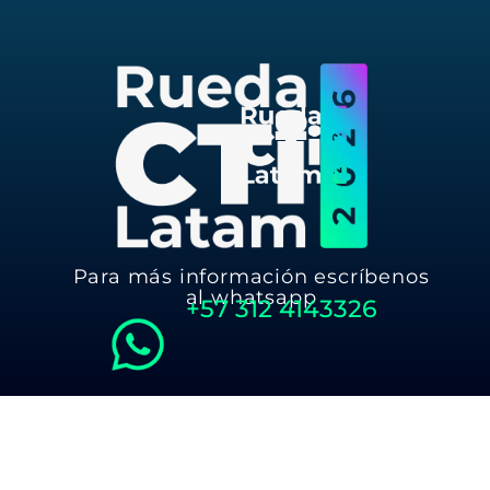
Para más información escríbenos
al whatsapp
+57
312 4143326